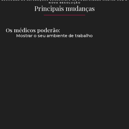
NOVA RESOLUÇÃO
Principais mudanças
Os médicos poderão:
Mostrar o seu ambiente de trabalho
Promover equipamentos de sua clínica
Utilizar imagens do tipo “antes e depois” para fins
educativos
Repostar elogios
Anunciar pós-graduações concluídas
Anunciar preços de consultas