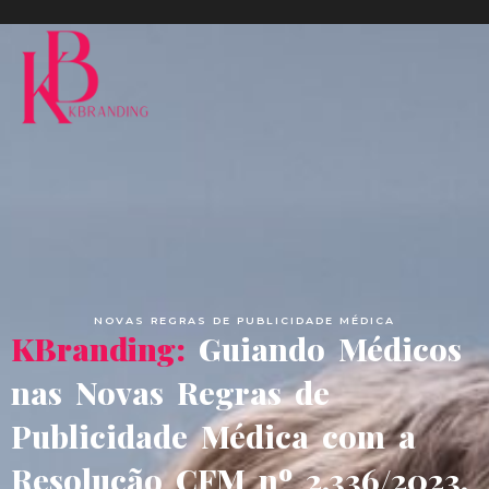
NOVAS REGRAS DE PUBLICIDADE MÉDICA
KBranding:
Guiando Médicos
nas Novas Regras de
Publicidade Médica com a
Resolução CFM nº 2.336/2023.